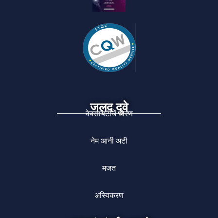
जलद दुवे
वेबसायटीचें धोरण
नेम आनी अटी
मजत
अस्विकरण