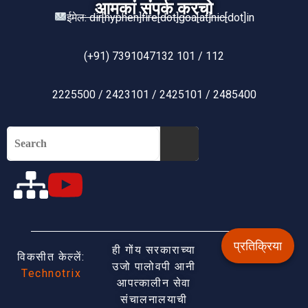
आमकां संपर्क करचो
ईमेल: dir[hyphen]fire[dot]goa[at]nic[dot]in
(+91) 7391047132 101 / 112
2225500 / 2423101 / 2425101 / 2485400
प्रतिक्रिया
ही गोंय सरकाराच्या
विकसीत केल्लें:
उजो पालोवपी आनी
Technotrix
आपत्कालीन सेवा
संचालनालयाची