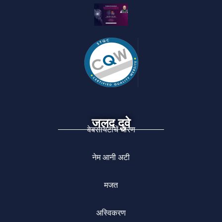
जलद दुवे
वेबसायटीचें धोरण
नेम आनी अटी
मजत
अस्विकरण