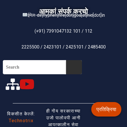
आमकां संपर्क करचो
ईमेल: dir[hyphen]fire[dot]goa[at]nic[dot]in
(+91) 7391047132 101 / 112
2225500 / 2423101 / 2425101 / 2485400
प्रतिक्रिया
ही गोंय सरकाराच्या
विकसीत केल्लें:
उजो पालोवपी आनी
Technotrix
आपत्कालीन सेवा