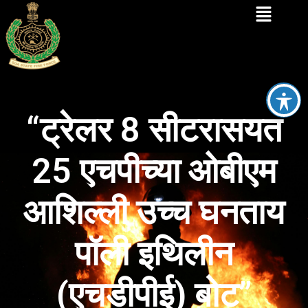
“ट्रेलर 8 सीटरासयत
25 एचपीच्या ओबीएम
आशिल्ली उच्च घनताय
पॉली इथिलीन
(एचडीपीई) बोट”