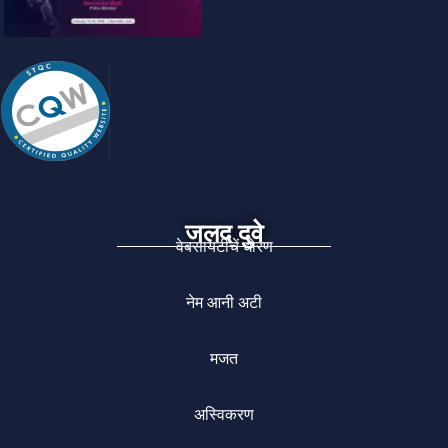
जलद दुवे
वेबसायटीचें धोरण
नेम आनी अटी
मजत
अस्विकरण