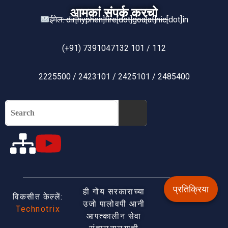
आमकां संपर्क करचो
ईमेल: dir[hyphen]fire[dot]goa[at]nic[dot]in
(+91) 7391047132 101 / 112
2225500 / 2423101 / 2425101 / 2485400
प्रतिक्रिया
ही गोंय सरकाराच्या
विकसीत केल्लें:
उजो पालोवपी आनी
Technotrix
आपत्कालीन सेवा