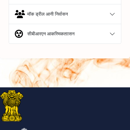
मॉक ड्रील आनी निर्वासन
सीबीआरएन आकस्मिकताासन