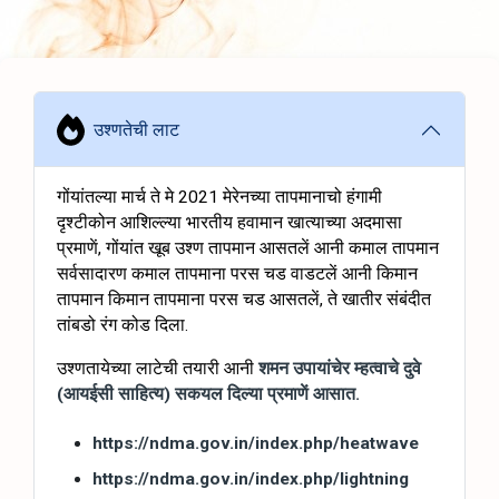
उश्णतेची लाट
गोंयांतल्या मार्च ते मे 2021 मेरेनच्या तापमानाचो हंगामी
दृश्टीकोन आशिल्ल्या भारतीय हवामान खात्याच्या अदमासा
प्रमाणें, गोंयांत खूब उश्ण तापमान आसतलें आनी कमाल तापमान
सर्वसादारण कमाल तापमाना परस चड वाडटलें आनी किमान
तापमान किमान तापमाना परस चड आसतलें, ते खातीर संबंदीत
तांबडो रंग कोड दिला.
उश्णतायेच्या लाटेची तयारी आनी
शमन उपायांचेर म्हत्वाचे दुवे
(आयईसी साहित्य) सकयल दिल्या प्रमाणें आसात.
https://ndma.gov.in/index.php/heatwave
https://ndma.gov.in/index.php/lightning