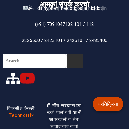
आमकां संपर्क करचो
ईमेल: dir[hyphen]fire[dot]goa[at]nic[dot]in
(+91) 7391047132 101 / 112
2225500 / 2423101 / 2425101 / 2485400
प्रतिक्रिया
ही गोंय सरकाराच्या
विकसीत केल्लें:
उजो पालोवपी आनी
Technotrix
आपत्कालीन सेवा
संचालनालयाची