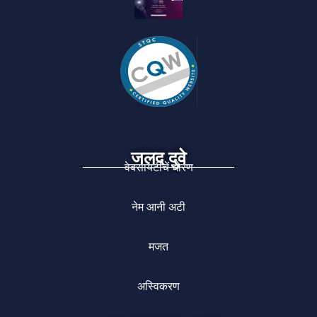
जलद दुवे
वेबसायटीचें धोरण
नेम आनी अटी
मजत
अस्विकरण