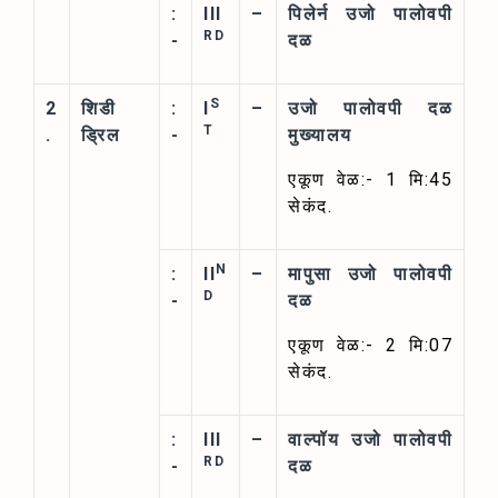
:
III
–
पिलेर्न उजो पालोवपी
RD
-
दळ
S
2
शिडी
:
I
–
उजो पालोवपी दळ
T
.
ड्रिल
-
मुख्यालय
एकूण वेळ:- 1 मि:45
सेकंद.
N
:
II
–
मापुसा उजो पालोवपी
D
-
दळ
एकूण वेळ:- 2 मि:07
सेकंद.
:
III
–
वाल्पॉय उजो पालोवपी
RD
-
दळ