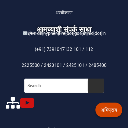
अस्वीकरण
आमच्याशी संपर्क साधा
ईमेल: dir[hyphen]fire[dot]goa[at]nic[dot]in
(+91) 7391047132 101 / 112
2225500 / 2423101 / 2425101 / 2485400
अभिप्राय