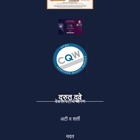
द्रुत दुवे
वेबसायटीचें धोरण
अटी व शर्ती
मदत