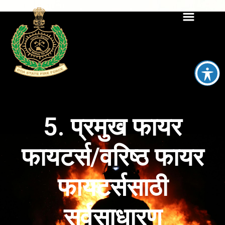
5. प्रमुख फायर
फायटर्स/वरिष्ठ फायर
फायटर्ससाठी
सर्वसाधारण