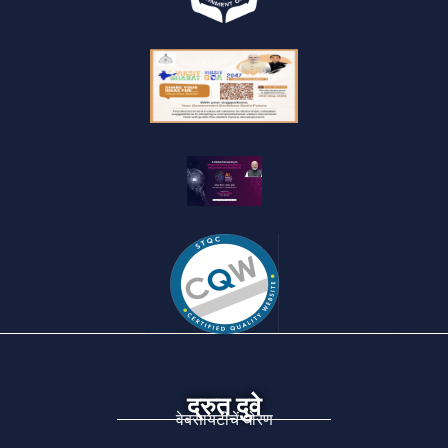
द्रुत दुवे
वेबसायटीचें धोरण