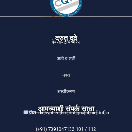
द्रुत दुवे
वेबसायटीचें धोरण
अटी व शर्ती
मदत
अस्वीकरण
आमच्याशी संपर्क साधा
ईमेल: dir[hyphen]fire[dot]goa[at]nic[dot]in
(+91) 7391047132 101 / 112