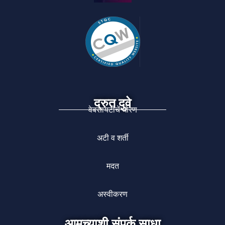
द्रुत दुवे
वेबसायटीचें धोरण
अटी व शर्ती
मदत
अस्वीकरण
आमच्याशी संपर्क साधा