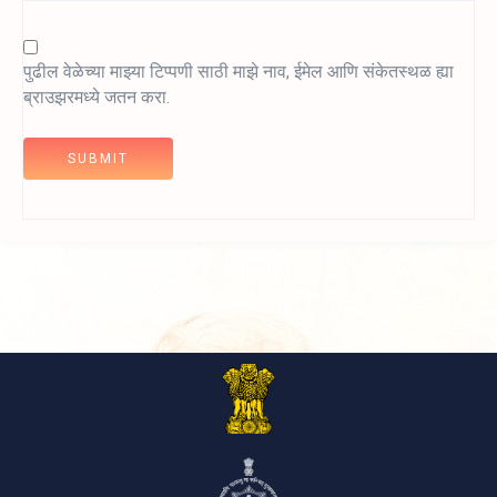
पुढील वेळेच्या माझ्या टिप्पणी साठी माझे नाव, ईमेल आणि संकेतस्थळ ह्या
ब्राउझरमध्ये जतन करा.
SUBMIT