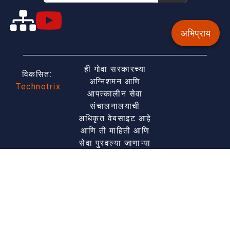
अभिप्राय
ही गोवा सरकारच्या
विकसित:
अग्निशमन आणि
Technotrix
आपत्कालीन सेवा
संचालनालयाची
अधिकृत वेबसाइट आहे
आणि ती माहिती आणि
सेवा पुरवल्या जाणाऱ्या
एकल विंडोमध्ये प्रवेश
सक्षम करण्याच्या
उद्देशाने विकसित केली
आहे. वेबसाइटचे
शेवटचे पुनरावलोकन
केले आणि अपडेट केले
ऑगस्ट 7, 2026.