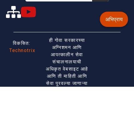
अभिप्राय
ही गोवा सरकारच्या
विकसित:
अग्निशमन आणि
Technotrix
आपत्कालीन सेवा
संचालनालयाची
अधिकृत वेबसाइट आहे
आणि ती माहिती आणि
सेवा पुरवल्या जाणाऱ्या
एकल विंडोमध्ये प्रवेश
सक्षम करण्याच्या
उद्देशाने विकसित केली
आहे. वेबसाइटचे
शेवटचे पुनरावलोकन
केले आणि अपडेट केले
ऑगस्ट 8, 2026.