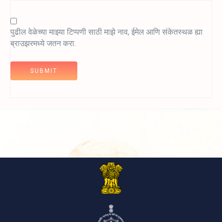
पुढील वेळेच्या माझ्या टिप्पणी साठी माझे नाव, ईमेल आणि संकेतस्थळ ह्या
ब्राउझरमध्ये जतन करा.
SUBMIT