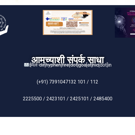
आमच्याशी संपर्क साधा
ईमेल: dir[hyphen]fire[dot]goa[at]nic[dot]in
(+91) 7391047132 101 / 112
2225500 / 2423101 / 2425101 / 2485400