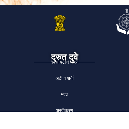
द्रुत दुवे
वेबसायटीचें धोरण
अटी व शर्ती
मदत
अस्वीकरण