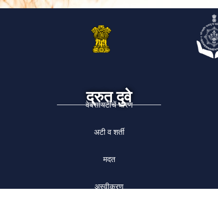
द्रुत दुवे
वेबसायटीचें धोरण
अटी व शर्ती
मदत
अस्वीकरण