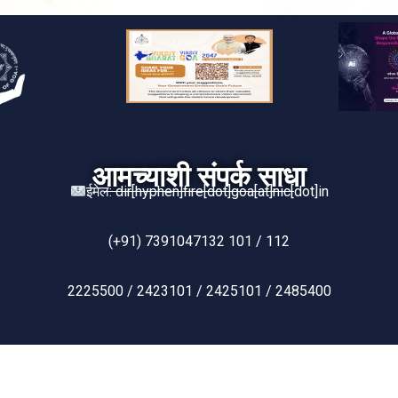
आमच्याशी संपर्क साधा
ईमेल: dir[hyphen]fire[dot]goa[at]nic[dot]in
(+91) 7391047132 101 / 112
2225500 / 2423101 / 2425101 / 2485400